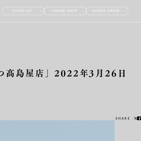
STORE LIST
ONLINE SHOP
MOBILE ORDER
つ髙島屋店」2022年3月26日
:
SHARE