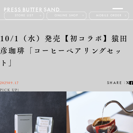
STORE LIST
ONLINE SHOP
MOBILE ORDER
ABOUT
PRODUCTS
10/1（水）発売【初コラボ】猿田
NEWS
FAQ
CONTACT
彦珈琲「コーヒーペアリングセッ
ト」
2025
09.17
:
SHARE
PICK UP
JP
EN