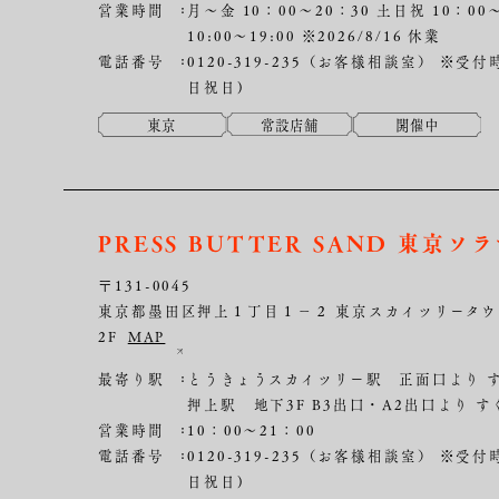
営業時間
月～金 10：00～20：30 土日祝 10：00～
10:00〜19:00 ※2026/8/16 休業
電話番号
0120-319-235（お客様相談室）
※受付時
日祝日)
東京
常設店舗
開催中
PRESS BUTTER SAND 東京ソ
〒131-0045
東京都墨田区押上１丁目１−２ 東京スカイツリータ
2F
MAP
最寄り駅
とうきょうスカイツリー駅 正面口より 
押上駅 地下3F B3出口・A2出口より す
営業時間
10：00～21：00
電話番号
0120-319-235（お客様相談室）
※受付時
日祝日)