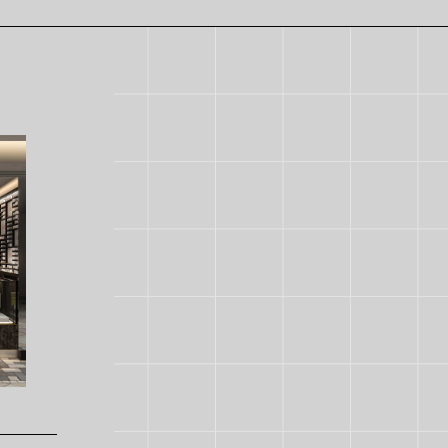
東京
関東（東京以外）
九州
海外
すべて
開催中
次回開催