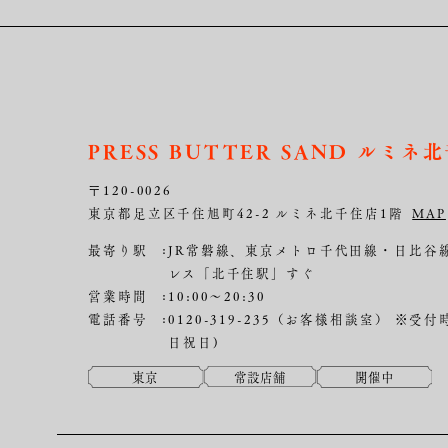
地域から探す
すべて
検索結果
PRESS BUTTER SAND ルミネ
中部
〒120-0026
東京都足立区千住旭町42-2 ルミネ北千住店1階
MAP
店舗の種類
すべて
常設店舗
最寄り駅
JR常磐線、東京メトロ千代田線・日比谷
レス「北千住駅」すぐ
営業時間
10:00～20:30
電話番号
0120-319-235（お客様相談室）
※受付時
日祝日)
東京
常設店舗
開催中