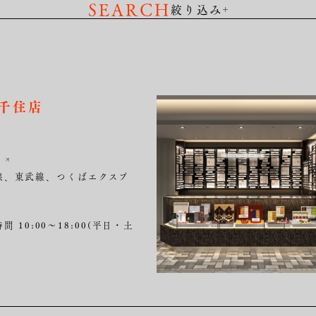
SEARCH
絞り込み
北海道/東北
北陸
北千住店
関西
中国/四国
開催時期
期間限定店舗
線、東武線、つくばエクスプ
間 10:00～18:00(平日・土
SEARCH
絞り込む