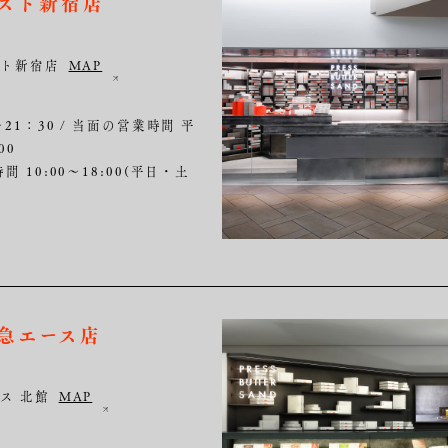
ネエスト新宿店
スト新宿店
MAP
～21：30 / 当面の営業時間 平
00
間 10:00～18:00(平日・土
田急エース店
ス 北館
MAP