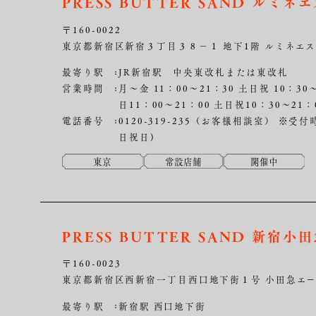
PRESS BUTTER SAND ルミ
〒160-0022
東京都新宿区新宿３丁目３８−１ 地下1階 ルミネエ
最寄り駅
JR新宿駅 中央東改札または東改札
営業時間
月～金 11：00～21：30 土日祝 10：30
日11：00～21：00 土日祝10：30～21：
電話番号
0120-319-235（お客様相談室）
※受付時
日祝日)
東京
常設店舗
開催中
PRESS BUTTER SAND 新宿小
〒160-0023
東京都新宿区西新宿一丁目西口地下街１号 小田急エー
最寄り駅
新宿駅 西口地下街