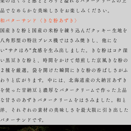
栗のほくっと感ととろりと溢れるバタークリームの上
品でなめらかな美味しさをお楽しみください。
和バターサンド〈きな粉あずき〉
国産きな粉と国産の米粉を練り込んだクッキー生地を
八角形型の特注プレス機ではさみ焼きし、他にな
い“サクほろ”食感を生み出しました。きな粉はコク深
い黒豆きな粉と、時間をかけて焙煎した京風きな粉の
２種を厳選。袋を開けた瞬間にきな粉の香ばしさがふ
わりと広がります。中には、北海道産の大納言あずき
を使った甘納豆と濃厚なバタークリームで作った上品
な甘さのあずきバタークリームをはさみました。和と
洋、それぞれの素材の美味しさを最大限に引き出した
バターサンドです。