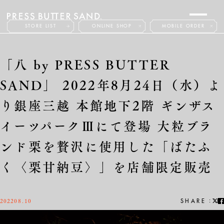
STORE LIST
ONLINE SHOP
MOBILE ORDER
ABOUT
PRODUCTS
「八 by PRESS BUTTER
NEWS
FAQ
CONTACT
SAND」 2022年8月24日（水）よ
り銀座三越 本館地下2階 ギンザス
イーツパークⅢにて登場 大粒ブラ
ンド栗を贅沢に使用した「ばたふ
JP
EN
く〈栗甘納豆〉」を店舗限定販売
2022
08.10
:
SHARE