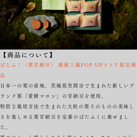
【商品について】
ばたふく〈栗甘納豆〉 銀座三越POP UPストア限定商
品
日本一の栗の産地、茨城県笠間市で生まれた新しいブ
ランド栗「愛樹マロン」の甘納豆を使用。
特別な栽培方法で生まれた大粒の栗そのものの美味し
さを楽しめる栗甘納豆を定番のばたふくに乗せまし
た。